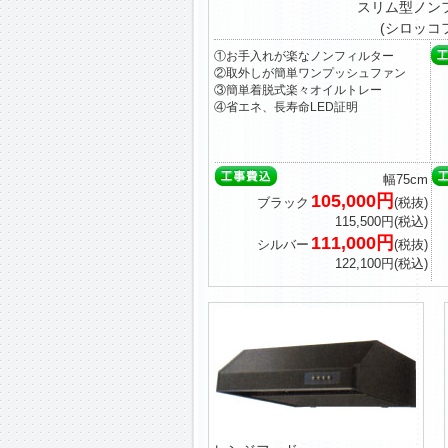
スリム型ノン
(シロッコ
①お手入れが楽なノンフィルター
②取外しが簡単ワンプッシュファン
③簡単着脱式楽々オイルトレー
④省エネ、長寿命LED証明
幅75cm
105,000円
ブラック
(税抜)
115,500円(税込)
111,000円
シルバー
(税抜)
122,100円(税込)