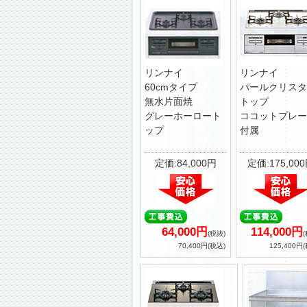
リンナイ
リンナイ
60cmタイプ
パールクリスタ
無水片面焼
トップ
グレーホーロート
ココットプレー
ップ
付属
定価:84,000円
定価:175,00
64,000円
114,000円
(税抜)
70,400円(税込)
125,400円